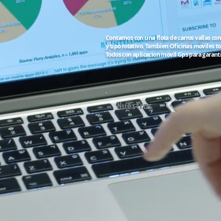
Contamos con una flota de carros vallas co
y tipo rotativo. Tambien Oficinas moviles 
Todos con aplicacion movil Gps para garant
Nuestros