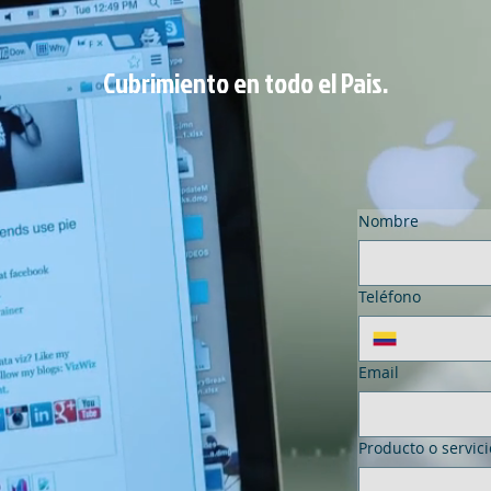
Cubrimiento en todo el Pais.
Inicio
Movil
Interior
Exterior
Nombre
Teléfono
Email
Producto o servici