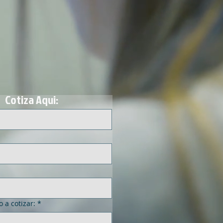
Btl
Contacto
Cotiza Aqui:
o a cotizar:
*